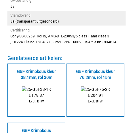
UV-bestendig:
Ja
Vlamdovend:
Ja (transparant uitgezonderd)
Certificering:
Sony-SS-00259
,
RoHS
,
AMS-DTL-23053/5 class 1 and class 3
,
UL224 File no. E204071
,
125°C VW-1 600V
,
CSA file nr: 1934614
Gerelateerde artikelen:
G5F Krimpkous kleur
G5F Krimpkous kleur
38.1mm, rol 30m
76.2mm, rol 15m
€
179,87
€
204,91
Excl. BTW
Excl. BTW
G5F Krimpkous