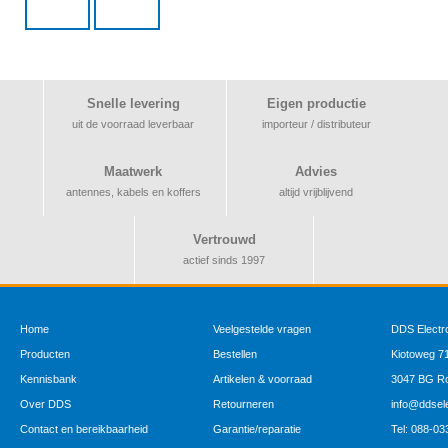
Snelle levering
Eigen productie
uit de voorraad leverbaar
importeur / distributeur
Maatwerk
Advies
antennes, kabels en koffers
altijd vrijblijvend
Vertrouwd
actief sinds 1997
Home
Veelgestelde vragen
DDS Electr
Producten
Bestellen
Kiotoweg 7
Kennisbank
Artikelen & voorraad
3047 BG Ro
Over DDS
Retourneren
info@ddsele
Contact en bereikbaarheid
Garantie/reparatie
Tel: 088-0