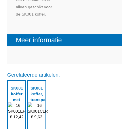
alleen geschikt voor
de SK001 koffer.
Meer informatie
Gerelateerde artikelen:
SK001
SK001
koffer
koffer,
met
transparant
noppenschuim
en
leeg
€
12,42
€
9,62