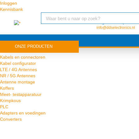
Inloggen
Kennisbank
Vragen of inkooporder?
info@ddselectronics.nl
ONZE PRODUCTEN
Antenne
Kabels en connectoren
Kabel configurator
LTE / 4G Antennes
NR / 5G Antennes
Antenne montage
Koffers
Meet- testapparatuur
Krimpkous
PLC
Adapters en voedingen
Converters