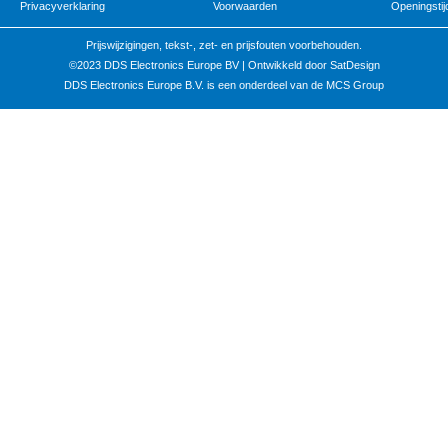
Privacyverklaring
Voorwaarden
Openingstij
Prijswijzigingen, tekst-, zet- en prijsfouten voorbehouden.
©2023 DDS Electronics Europe BV |
Ontwikkeld door SatDesign
DDS Electronics Europe B.V. is een onderdeel van de MCS Group