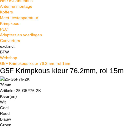
NR / 5G Antennes
Antenne montage
Koffers
Meet- testapparatuur
Krimpkous
PLC
Adapters en voedingen
Converters
excl.
incl.
BTW
Webshop
G5F Krimpkous kleur 76.2mm, rol 15m
G5F Krimpkous kleur 76.2mm, rol 15m
76mm
Artikelnr:
25-G5F76-2K
Kleur(en)
Wit
Geel
Rood
Blauw
Groen