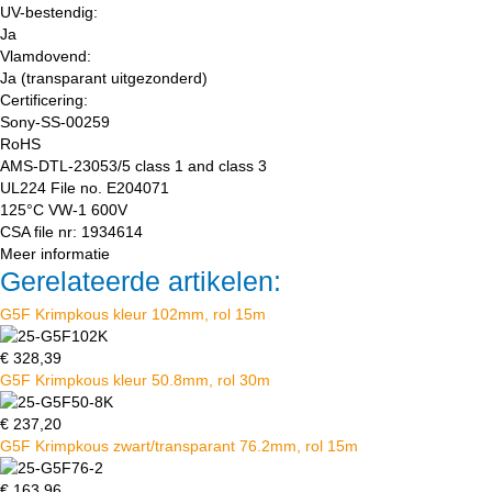
UV-bestendig:
Ja
Vlamdovend:
Ja (transparant uitgezonderd)
Certificering:
Sony-SS-00259
RoHS
AMS-DTL-23053/5 class 1 and class 3
UL224 File no. E204071
125°C VW-1 600V
CSA file nr: 1934614
Meer informatie
Gerelateerde artikelen:
G5F Krimpkous kleur 102mm, rol 15m
€
328,39
G5F Krimpkous kleur 50.8mm, rol 30m
€
237,20
G5F Krimpkous zwart/transparant 76.2mm, rol 15m
€
163,96