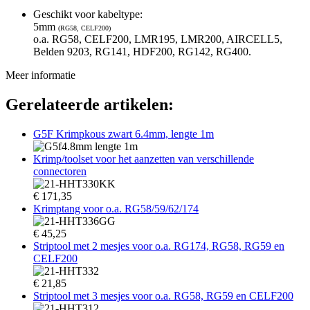
Geschikt voor kabeltype:
5mm
(RG58, CELF200)
o.a. RG58, CELF200, LMR195, LMR200, AIRCELL5,
Belden 9203, RG141, HDF200, RG142, RG400.
Meer informatie
Gerelateerde artikelen:
G5F Krimpkous zwart 6.4mm, lengte 1m
Krimp/toolset voor het aanzetten van verschillende
connectoren
€
171,35
Krimptang voor o.a. RG58/59/62/174
€
45,25
Striptool met 2 mesjes voor o.a. RG174, RG58, RG59 en
CELF200
€
21,85
Striptool met 3 mesjes voor o.a. RG58, RG59 en CELF200