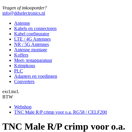
Vragen of inkooporder?
info@ddselectronics.nl
Antenne
Kabels en connectoren
Kabel configurator
LTE / 4G Antennes
NR / 5G Antennes
Antenne montage
Koffers
Meet- testapparatuur
Krimpkous
PLC
Adapters en voedingen
Converters
excl.
incl.
BTW
Webshop
TNC Male R/P crimp voor o.a. RG58 / CELF200
TNC Male R/P crimp voor o.a.