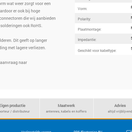
vorm wat weer zorgt voor een
Vorm:
aardoor er ook bij hoge
connectoren die wij aanbieden
Polarity:
de solderingen ook RoHS.
Plaatmontage:
Impedantie:
lderen. Dit geeft op langer
ding met lagere verliezen.
Geschikt voor kabeltype:
w aanvraag naar
Eigen productie
Maatwerk
Advies
orteur / distributeur
antennes, kabels en koffers
altijd vrijblijven
Veelgestelde vragen
DDS Electronics BV