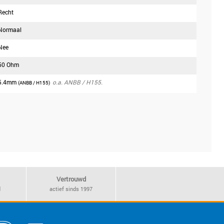
Recht
Normaal
Nee
50 Ohm
5.4mm
o.a. ANBB / H155.
(ANBB / H155)
Vertrouwd
d
actief sinds 1997