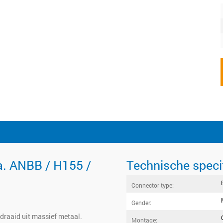
a. ANBB / H155 /
Technische speci
Connector type:
Gender:
edraaid uit massief metaal.
Montage: