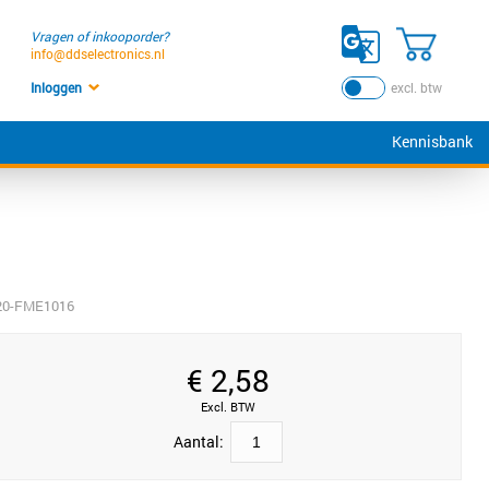
Vragen of inkooporder?
info@ddselectronics.nl
Inloggen
excl. btw
Kennisbank
20-FME1016
€
2,58
Excl. BTW
Aantal: