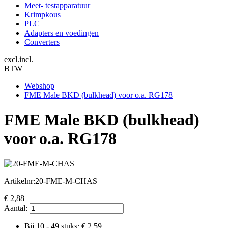
Meet- testapparatuur
Krimpkous
PLC
Adapters en voedingen
Converters
excl.
incl.
BTW
Webshop
FME Male BKD (bulkhead) voor o.a. RG178
FME Male BKD (bulkhead)
voor o.a. RG178
Artikelnr:
20-FME-M-CHAS
€
2,88
Aantal:
Bij 10 - 49 stuks: €
2,59