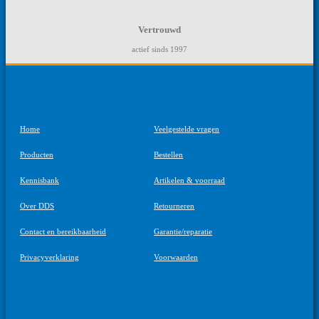
Vertrouwd
actief sinds 1997
Home
Veelgestelde vragen
Producten
Bestellen
Kennisbank
Artikelen & voorraad
Over DDS
Retourneren
Contact en bereikbaarheid
Garantie/reparatie
Privacyverklaring
Voorwaarden