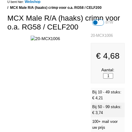
Webshop
MCX Male R/A (haaks) crimp voor o.a. RG58 / CELF200
MCX Male R/A (haaks) crimp voor
BTW
o.a. RG58 / CELF200
20-MCX1006
€
4,68
Aantal:
Bij 10 - 49 stuks:
€
4,21
Bij 50 - 99 stuks:
€
3,74
100+ mail voor
uw prijs