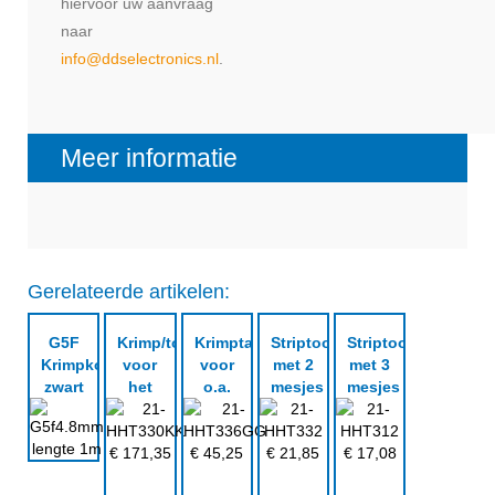
hiervoor uw aanvraag
naar
info@ddselectronics.nl
.
Meer informatie
Gerelateerde artikelen:
G5F
Krimp/toolset
Krimptang
Striptool
Striptool
Krimpkous
voor
voor
met 2
met 3
zwart
het
o.a.
mesjes
mesjes
6.4mm,
aanzetten
RG58/59/62/174
voor
voor
lengte
van
o.a.
o.a.
1m
€
verschillende
171,35
€
45,25
€
RG174,
21,85
€
RG58,
17,08
connectoren
RG58,
RG59