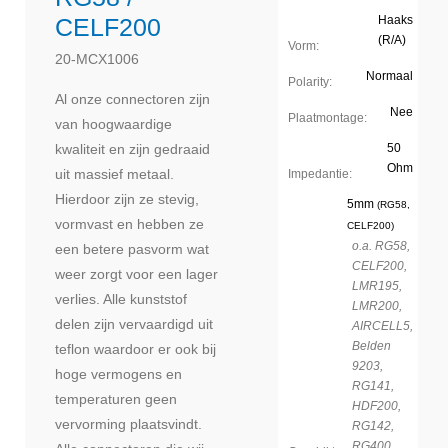
CELF200
Haaks
(R/A)
Vorm:
20-MCX1006
Normaal
Polarity:
Al onze connectoren zijn
Nee
Plaatmontage:
van hoogwaardige
kwaliteit en zijn gedraaid
50
Ohm
uit massief metaal.
Impedantie:
Hierdoor zijn ze stevig,
5mm
(RG58,
vormvast en hebben ze
CELF200)
o.a. RG58,
een betere pasvorm wat
CELF200,
weer zorgt voor een lager
LMR195,
verlies. Alle kunststof
LMR200,
delen zijn vervaardigd uit
AIRCELL5,
Belden
teflon waardoor er ook bij
9203,
hoge vermogens en
RG141,
temperaturen geen
HDF200,
vervorming plaatsvindt.
RG142,
RG400.