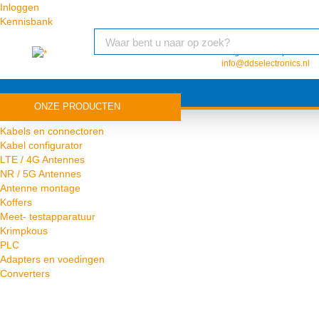
Inloggen
Kennisbank
Vragen of inkooporder?
info@ddselectronics.nl
ONZE PRODUCTEN
Antenne
Kabels en connectoren
Kabel configurator
LTE / 4G Antennes
NR / 5G Antennes
Antenne montage
Koffers
Meet- testapparatuur
Krimpkous
PLC
Adapters en voedingen
Converters