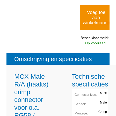
Voeg toe
aan
winkelmandje
Beschikbaarheid:
Op voorraad
Omschrijving en specificaties
MCX Male
Technische
R/A (haaks)
specificaties
crimp
MCX
Connector type:
connector
Male
Gender:
voor o.a.
Crimp
RG58 /
Montage: