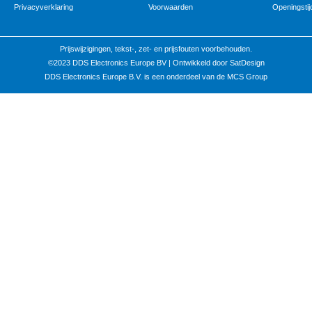
Privacyverklaring
Voorwaarden
Openingstij
Prijswijzigingen, tekst-, zet- en prijsfouten voorbehouden.
©2023 DDS Electronics Europe BV |
Ontwikkeld door SatDesign
DDS Electronics Europe B.V. is een onderdeel van de MCS Group