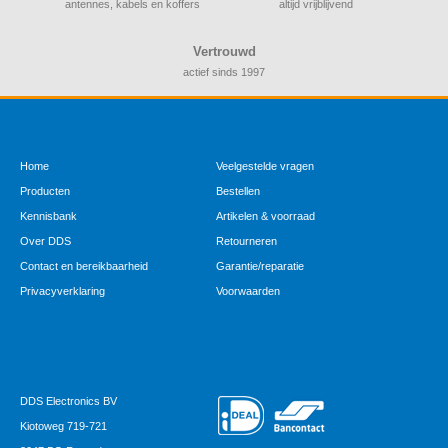
antennes, kabels en koffers
altijd vrijblijvend
Vertrouwd
actief sinds 1997
Home
Veelgestelde vragen
Producten
Bestellen
Kennisbank
Artikelen & voorraad
Over DDS
Retourneren
Contact en bereikbaarheid
Garantie/reparatie
Privacyverklaring
Voorwaarden
DDS Electronics BV
Kiotoweg 719-721