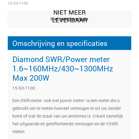
15-SX-1100
NIET MEER
Niet meer leverbaar
LEVERBAAR
Omschrijving en specificaties
Diamond SWR/Power meter
1.6~160MHz/430~1300MHz
Max 200W
15-SX-1100
Een SWR meter -ook wel power meter- is een meter die u
gebruikt om te meten hoeveel vermogen er uit uw zender
komt of wat de staat van uw antennes is. U kunt namelijk
het uitgaande en gereflecteerde vermogen en de VSWR
meten