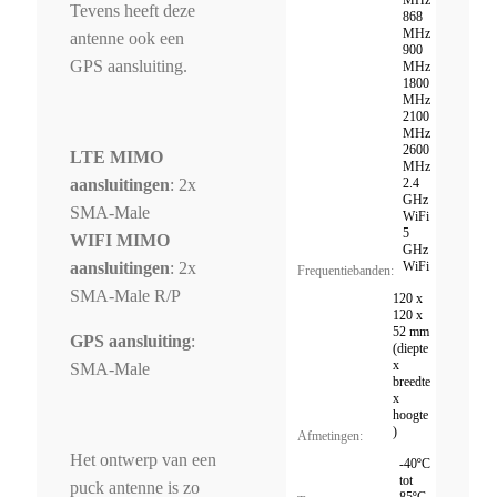
Tevens heeft deze
868
MHz
antenne ook een
900
GPS aansluiting.
MHz
1800
MHz
2100
MHz
2600
LTE MIMO
MHz
2.4
aansluitingen
: 2x
GHz
SMA-Male
WiFi
5
WIFI MIMO
GHz
WiFi
aansluitingen
: 2x
Frequentiebanden:
SMA-Male R/P
120 x
120 x
52 mm
GPS aansluiting
:
(diepte
x
SMA-Male
breedte
x
hoogte
)
Afmetingen:
Het ontwerp van een
-40ºC
tot
puck antenne is zo
85ºC