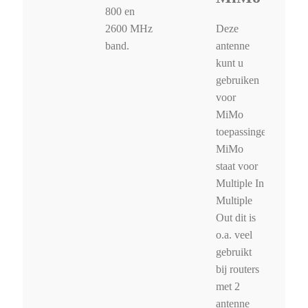
800 en
Deze
2600 MHz
antenne
band.
kunt u
gebruiken
voor
MiMo
toepassingen,
MiMo
staat voor
Multiple In
Multiple
Out dit is
o.a. veel
gebruikt
bij routers
met 2
antenne