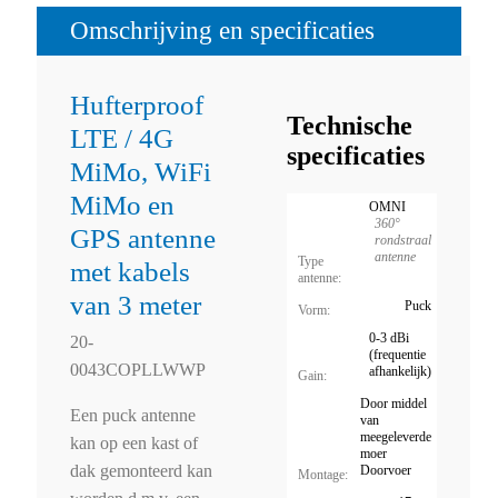
Omschrijving en specificaties
Hufterproof
Technische
LTE / 4G
specificaties
MiMo, WiFi
MiMo en
OMNI
360°
GPS antenne
rondstraal
antenne
Type
met kabels
antenne:
van 3 meter
Puck
Vorm:
0-3 dBi
20-
(frequentie
0043COPLLWWP
afhankelijk)
Gain:
Door middel
Een puck antenne
van
meegeleverde
kan op een kast of
moer
dak gemonteerd kan
Doorvoer
Montage: