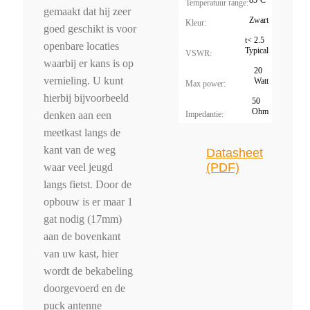
Temperatuur range:
gemaakt dat hij zeer
Zwart
Kleur:
goed geschikt is voor
t< 2.5
openbare locaties
Typical
VSWR:
waarbij er kans is op
20
vernieling. U kunt
Watt
Max power:
hierbij bijvoorbeeld
50
Ohm
Impedantie:
denken aan een
meetkast langs de
kant van de weg
Datasheet
(PDF)
waar veel jeugd
langs fietst. Door de
opbouw is er maar 1
gat nodig (17mm)
aan de bovenkant
van uw kast, hier
wordt de bekabeling
doorgevoerd en de
puck antenne