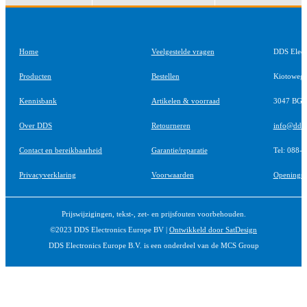
Home
Veelgestelde vragen
DDS Elect
Producten
Bestellen
Kiotoweg
Kennisbank
Artikelen & voorraad
3047 BG R
Over DDS
Retourneren
info@ddsel
Contact en bereikbaarheid
Garantie/reparatie
Tel: 088-
Privacyverklaring
Voorwaarden
Openingst
Prijswijzigingen, tekst-, zet- en prijsfouten voorbehouden.
©2023 DDS Electronics Europe BV |
Ontwikkeld door SatDesign
DDS Electronics Europe B.V. is een onderdeel van de MCS Group