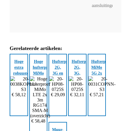
aansluitingen.
Gerelateerde artikelen:
Hoge
Hoge
Hufterproof
Hufterproof
Hufterproof
extra
hufterproof
2G,
2G,
MiMo
robuuste
MiMo
3G en
3G,
5G 2x
hufterproof
2G,
4G 1x
4G en
3m
MiMo
3G en
3m
5G 1x
RG174
LTE
4G 2x
RG174
3m
SMA-
€
58,12
€
29,09
€
32,11
€
57,21
2x 3m
3m
SMA-
RG174
Male
RG174
RG174
Male
SMA-
SMA-
SMA-
Male
M
Male
€
58,48
Muur-