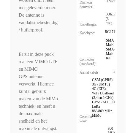
worden d.m.v. een
17mm
Diameter
doorvoer:
meegeleverde moer.
300cm
De antenne is
(3
vandalismebestendig
mtr.)
Kabellengte:
/ hufterproof.
RG174
Kabeltype:
SMA-
Male
SMA-
Male
Er zit in deze puck
R/P
Connector
o.a. een MIMO LTE
(standaard):
en MIMO
5
Aantal kabels:
GPS antenne
GSM (GPRS)
verwerkt. Hiermee
3G (UMTS)
4G (LTE)
kunt u gebruik
WiFi Dualband
(2,4 en 5 GHz)
maken van de MiMo
GPS/GALILEO
techniek, en heeft u
LoRa
868/869 MHz
de maximale
MiMo
Geschikt
snelheid en het
voor:
maximale ontvangst.
800
MHz