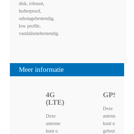
disk, robuust,
hufterproof,
sabotagebestendig,
low profile,
vandalismebestendig.
Meer informatie
4G
GPS/GA
(LTE)
Deze
Deze
antenne
antenne
kunt u
kunt u
gebruiken