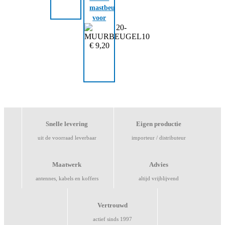
mastbeugel
voor
20mm
antenne
€
9,20
Snelle levering
Eigen productie
uit de voorraad leverbaar
importeur / distributeur
Maatwerk
Advies
antennes, kabels en koffers
altijd vrijblijvend
Vertrouwd
actief sinds 1997