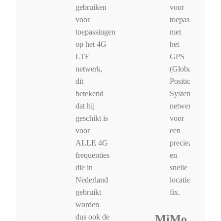
gebruiken
voor
voor
toepassingen
toepassingen
met
op het 4G
het
LTE
GPS
netwerk,
(Global
dit
Positioning
betekend
System)
dat hij
netwerk
geschikt is
voor
voor
een
ALLE 4G
precieze
frequenties
en
die in
snelle
Nederland
locatie
gebruikt
fix.
worden
dus ook de
MiMo