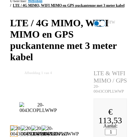
Webshop
LTE / 4G MIMO, WIFI MIMO en GPS puckantenne met 3 meter kabel
LTE / 4G MIMO, WIFI
BTW
MIMO en GPS
puckantenne met 3 meter
kabel
LTE & WIFI
Afbeelding
1
van 4
MIMO / GPS
20-
0043COPLLWWP
€
113,53
Aantal: