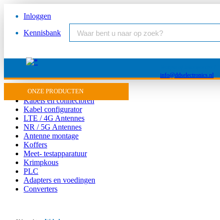
Inloggen
Kennisbank
Vragen of inkooporder?
info@ddselectronics.nl
Antenne
ONZE PRODUCTEN
Kabels en connectoren
Kabel configurator
LTE / 4G Antennes
NR / 5G Antennes
Antenne montage
Koffers
Meet- testapparatuur
Krimpkous
PLC
Adapters en voedingen
Converters