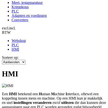
Meet- testapparatuur
Krimpkous
PLC
Adapters en voedingen
Converters
excl.
incl.
BTW
Webshop
PLC
HMI
Sorteer op:
HMI
Een
HMI
betekend een
H
uman
M
achine
I
nterface, oftewel een
koppeling tussen mens en machine. Op een HMI kun je makkelijk
en snel
instellingen veranderen
en/of
uitlezen
die dan kunnen deze
aanpassingen naar een PLC worden gezonden zodat bijvoorbeeld