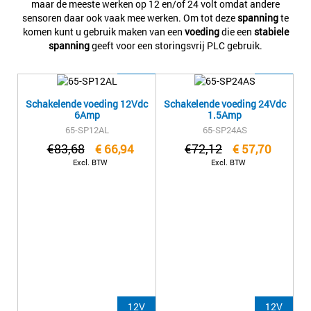
maar de meeste werken op 12 en/of 24 volt omdat andere
sensoren daar ook vaak mee werken. Om tot deze
spanning
te
komen kunt u gebruik maken van een
voeding
die een
stabiele
spanning
geeft voor een storingsvrij PLC gebruik.
12V
24V
Schakelende voeding 12Vdc
Schakelende voeding 24Vdc
6Amp
1.5Amp
65-SP12AL
65-SP24AS
€
83,68
€
72,12
€
66,94
€
57,70
Excl. BTW
Excl. BTW
12V
12V