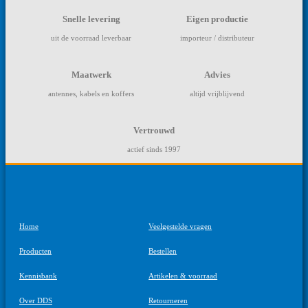
Snelle levering
Eigen productie
uit de voorraad leverbaar
importeur / distributeur
Maatwerk
Advies
antennes, kabels en koffers
altijd vrijblijvend
Vertrouwd
actief sinds 1997
Home
Veelgestelde vragen
Producten
Bestellen
Kennisbank
Artikelen & voorraad
Over DDS
Retourneren