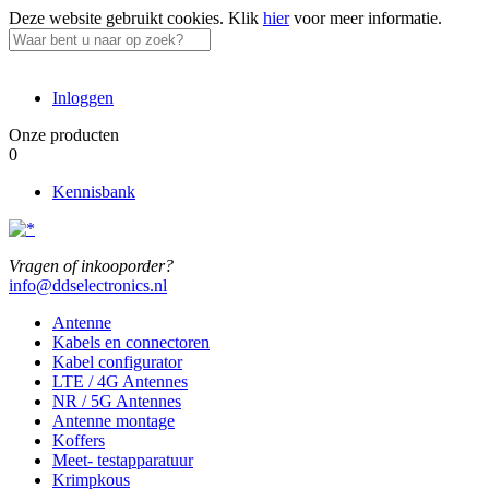
Deze website gebruikt cookies.
Klik
hier
voor meer informatie.
Inloggen
Onze producten
0
Kennisbank
Vragen of inkooporder?
info@ddselectronics.nl
Antenne
Kabels en connectoren
Kabel configurator
LTE / 4G Antennes
NR / 5G Antennes
Antenne montage
Koffers
Meet- testapparatuur
Krimpkous