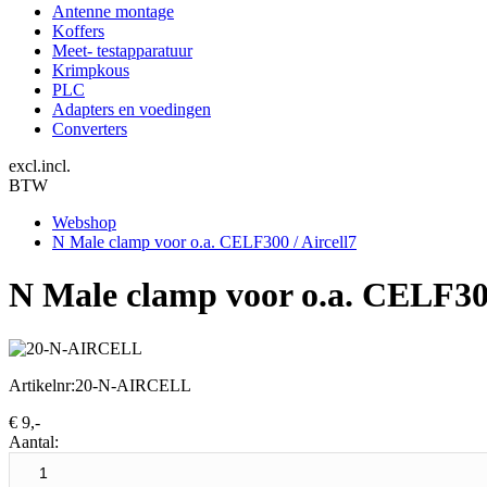
Antenne montage
Koffers
Meet- testapparatuur
Krimpkous
PLC
Adapters en voedingen
Converters
excl.
incl.
BTW
Webshop
N Male clamp voor o.a. CELF300 / Aircell7
N Male clamp voor o.a. CELF300
Artikelnr:
20-N-AIRCELL
€
9,-
Aantal: