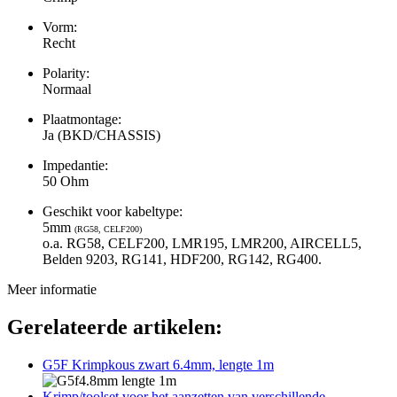
Vorm:
Recht
Polarity:
Normaal
Plaatmontage:
Ja (BKD/CHASSIS)
Impedantie:
50 Ohm
Geschikt voor kabeltype:
5mm
(RG58, CELF200)
o.a. RG58, CELF200, LMR195, LMR200, AIRCELL5,
Belden 9203, RG141, HDF200, RG142, RG400.
Meer informatie
Gerelateerde artikelen:
G5F Krimpkous zwart 6.4mm, lengte 1m
Krimp/toolset voor het aanzetten van verschillende