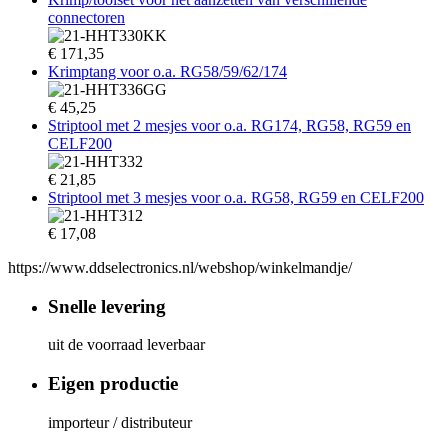
connectoren
€
171,35
Krimptang voor o.a. RG58/59/62/174
€
45,25
Striptool met 2 mesjes voor o.a. RG174, RG58, RG59 en
CELF200
€
21,85
Striptool met 3 mesjes voor o.a. RG58, RG59 en CELF200
€
17,08
https://www.ddselectronics.nl/webshop/winkelmandje/
Snelle levering
uit de voorraad leverbaar
Eigen productie
importeur / distributeur