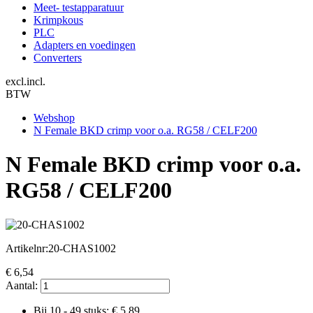
Meet- testapparatuur
Krimpkous
PLC
Adapters en voedingen
Converters
excl.
incl.
BTW
Webshop
N Female BKD crimp voor o.a. RG58 / CELF200
N Female BKD crimp voor o.a.
RG58 / CELF200
Artikelnr:
20-CHAS1002
€
6,54
Aantal:
Bij 10 - 49 stuks: €
5,89