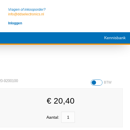
Vragen of inkooporder?
info@ddselectronics.nl
Inloggen
Kennisbank
20-9200100
BTW
€
20,40
Aantal: