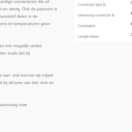
ardige connectoren die uit
Connector type B:
st en stevig. Ook de pasvorm is
Uitvoering connector B:
 kunststof delen in de
ogens en temperaturen geen
Coaxkabel:
Lengte kabel:
zo min mogelijk verlies
den zoals dat bij
 aan, ook kunnen wij vrijwel
al bij afname van één stuk en
w aanvraag naar