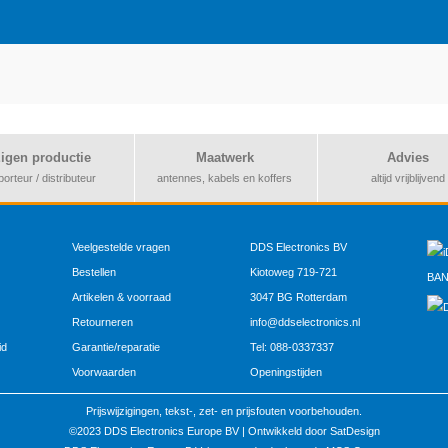
igen productie
Maatwerk
Advies
porteur / distributeur
antennes, kabels en koffers
altijd vrijblijvend
Veelgestelde vragen
DDS Electronics BV
Bestellen
Kiotoweg 719-721
Artikelen & voorraad
3047 BG Rotterdam
Retourneren
info@ddselectronics.nl
id
Garantie/reparatie
Tel: 088-0337337
Voorwaarden
Openingstijden
Prijswijzigingen, tekst-, zet- en prijsfouten voorbehouden.
©2023 DDS Electronics Europe BV |
Ontwikkeld door SatDesign