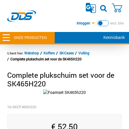
Inloggen
excl. btw
Kennisbank
ONZE PRODUCTEN
Webshop
Koffers
SK-Cases
Vulling
Complete plukschuim set voor de SK465H220
Complete plukschuim set voor de
SK465H220
16-SKCF465H220
€
52,50