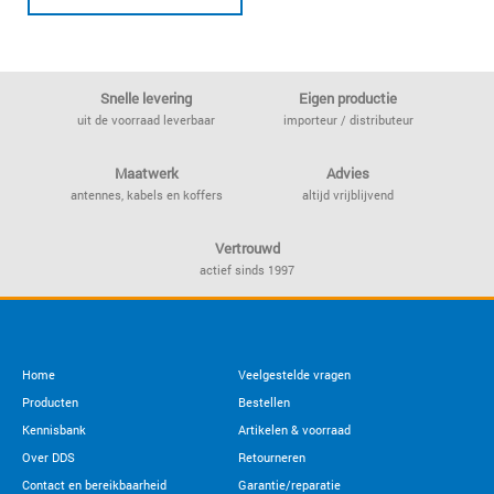
Snelle levering
Eigen productie
uit de voorraad leverbaar
importeur / distributeur
Maatwerk
Advies
antennes, kabels en koffers
altijd vrijblijvend
Vertrouwd
actief sinds 1997
Home
Veelgestelde vragen
Producten
Bestellen
Kennisbank
Artikelen & voorraad
Over DDS
Retourneren
Contact en bereikbaarheid
Garantie/reparatie