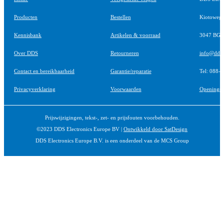
Producten
Bestellen
Kiotoweg
Kennisbank
Artikelen & voorraad
3047 BG R
Over DDS
Retourneren
info@ddsel
Contact en bereikbaarheid
Garantie/reparatie
Tel: 088-
Privacyverklaring
Voorwaarden
Openingst
Prijswijzigingen, tekst-, zet- en prijsfouten voorbehouden.
©2023 DDS Electronics Europe BV |
Ontwikkeld door SatDesign
DDS Electronics Europe B.V. is een onderdeel van de MCS Group