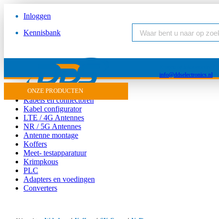
Inloggen
Kennisbank
Vragen of inkooporder?
info@ddselectronics.nl
Antenne
ONZE PRODUCTEN
Kabels en connectoren
Kabel configurator
LTE / 4G Antennes
NR / 5G Antennes
Antenne montage
Koffers
Meet- testapparatuur
Krimpkous
PLC
Adapters en voedingen
Converters