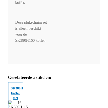
koffer.
Deze plukschuim set
is alleen geschikt
voor de
SK380H160 koffer.
Gerelateerde artikelen:
SK380H115
koffer
met
plukschuim