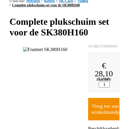
Webshop
Koffers
SK-Cases
Vulling
Complete plukschuim set voor de SK380H160
Complete plukschuim set
voor de SK380H160
16-SKCF380H160
€
28,10
Aantal:
Excl. BTW
Voeg toe aan
winkelmandje
Beschikbaarheid: