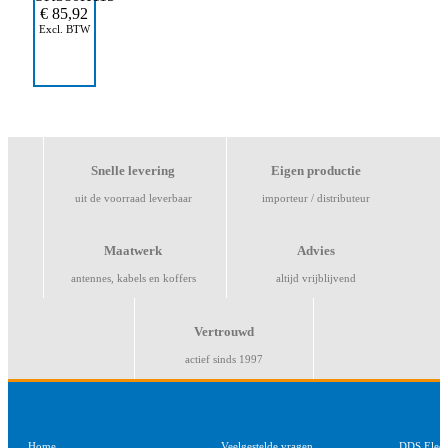
€
85,92
Excl. BTW
Snelle levering
Eigen productie
uit de voorraad leverbaar
importeur / distributeur
Maatwerk
Advies
antennes, kabels en koffers
altijd vrijblijvend
Vertrouwd
actief sinds 1997
Home
Veelgestelde vragen
DDS Elect