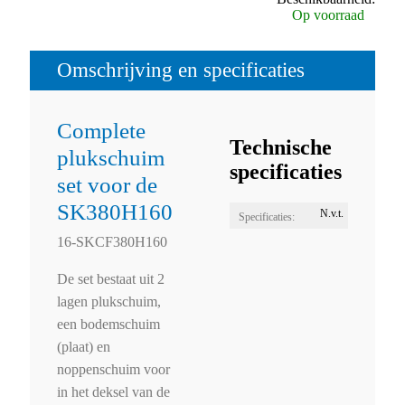
Op voorraad
Omschrijving en specificaties
Complete
Technische
plukschuim
specificaties
set voor de
SK380H160
N.v.t.
Specificaties:
16-SKCF380H160
De set bestaat uit 2
lagen plukschuim,
een bodemschuim
(plaat) en
noppenschuim voor
in het deksel van de