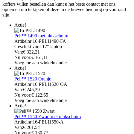
koffers willen bestellen dan kunt u het beste contact met ons
opnemen om te kijken of deze in de hoeveelheid nog op voorraad
zijn.
Actie!
Peli™ 1490 met plukschuim
Artikelnr:
16-PELI1490-FA
Geschikt voor 17" laptop
Van:
€
322,21
Nu voor:
€
161,11
Voeg toe aan winkelmandje
Actie!
Peli™ 1520 Oranje
Artikelnr:
16-PELI1520-OA
Van:
€
245,29
Nu voor:
€
122,65
Voeg toe aan winkelmandje
Actie!
Peli™ 1550 Zwart met plukschuim
Artikelnr:
16-PELI1550-A
Van:
€
261,54
Nu voor:
€
130,77