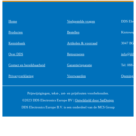
Home
Veelgestelde vragen
DDS Elect
Producten
Bestellen
Kiotoweg
Kennisbank
Artikelen & voorraad
3047 BG R
Over DDS
Retourneren
info@ddsel
Contact en bereikbaarheid
Garantie/reparatie
Tel: 088-
Privacyverklaring
Voorwaarden
Openingst
Prijswijzigingen, tekst-, zet- en prijsfouten voorbehouden.
©2023 DDS Electronics Europe BV |
Ontwikkeld door SatDesign
DDS Electronics Europe B.V. is een onderdeel van de MCS Group