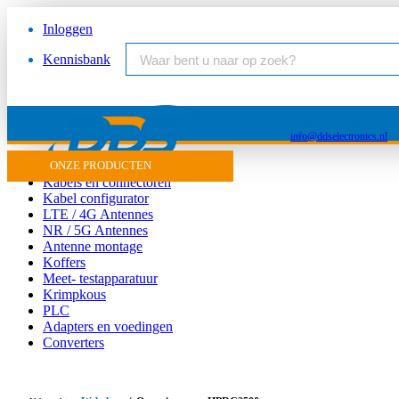
Inloggen
Kennisbank
Vragen of inkooporder?
info@ddselectronics.nl
Antenne
ONZE PRODUCTEN
Kabels en connectoren
Kabel configurator
LTE / 4G Antennes
NR / 5G Antennes
Antenne montage
Koffers
Meet- testapparatuur
Krimpkous
PLC
Adapters en voedingen
Converters