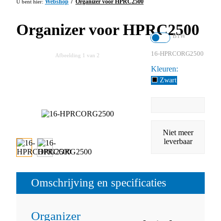
Webshop
Organizer voor HPRC2500
Organizer voor HPRC2500
BTW
16-HPRCORG2500
Afbeelding
1
van 2
Kleuren
Zwart
Niet meer
leverbaar
Omschrijving en specificaties
Organizer