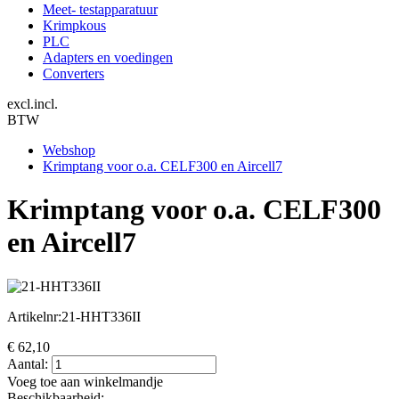
Meet- testapparatuur
Krimpkous
PLC
Adapters en voedingen
Converters
excl.
incl.
BTW
Webshop
Krimptang voor o.a. CELF300 en Aircell7
Krimptang voor o.a. CELF300
en Aircell7
Artikelnr:
21-HHT336II
€
62,10
Aantal:
Voeg toe aan winkelmandje
Beschikbaarheid: