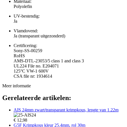
Materiaal:
Polyolefin
UV-bestendig:
Ja
Vlamdovend:
Ja (transparant uitgezonderd)
Certificering:
Sony-SS-00259
RoHS
AMS-DTL-23053/5 class 1 and class 3
UL224 File no. E204071
125°C VW-1 600V
CSA file nr: 1934614
Meer informatie
Gerelateerde artikelen:
AIS 24mm zwart/transparant krimpkous, lengte van 1.22m
€
12,98
G5F Krimpkous kleur 25.4mm, rol 30m