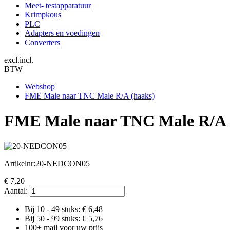
Meet- testapparatuur
Krimpkous
PLC
Adapters en voedingen
Converters
excl.
incl.
BTW
Webshop
FME Male naar TNC Male R/A (haaks)
FME Male naar TNC Male R/A 
Artikelnr:
20-NEDCON05
€
7,20
Aantal:
Bij 10 - 49 stuks: €
6,48
Bij 50 - 99 stuks: €
5,76
100+ mail voor uw prijs