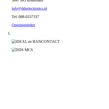
3047 BG Rotterdam
info@ddselectronics.nl
Tel: 088-0337337
Openingstijden