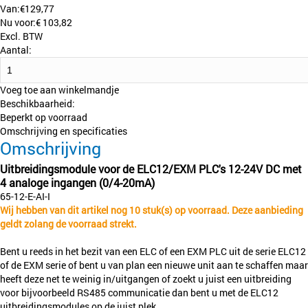
Van:
€
129,77
Nu voor:
€
103,82
Excl. BTW
Aantal:
Voeg toe aan winkelmandje
Beschikbaarheid:
Beperkt op voorraad
Omschrijving en specificaties
Omschrijving
Uitbreidingsmodule voor de ELC12/EXM PLC's 12-24V DC met
4 analoge ingangen (0/4-20mA)
65-12-E-AI-I
Wij hebben van dit artikel nog 10 stuk(s) op voorraad. Deze aanbieding
geldt zolang de voorraad strekt.
Bent u reeds in het bezit van een ELC of een EXM PLC uit de serie ELC12
of de EXM serie of bent u van plan een nieuwe unit aan te schaffen maar
heeft deze net te weinig in/uitgangen of zoekt u juist een uitbreiding
voor bijvoorbeeld RS485 communicatie dan bent u met de ELC12
uitbreidingsmodules op de juist plek.