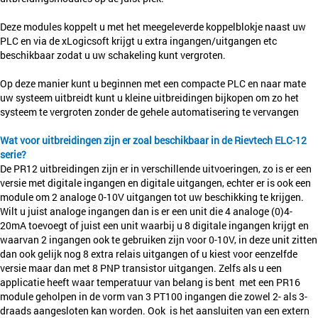
Deze modules koppelt u met het meegeleverde koppelblokje naast uw
PLC en via de xLogicsoft krijgt u extra ingangen/uitgangen etc
beschikbaar zodat u uw schakeling kunt vergroten.
Op deze manier kunt u beginnen met een compacte PLC en naar mate
uw systeem uitbreidt kunt u kleine uitbreidingen bijkopen om zo het
systeem te vergroten zonder de gehele automatisering te vervangen
Wat voor uitbreidingen zijn er zoal beschikbaar in de Rievtech ELC-12
serie?
De PR12 uitbreidingen zijn er in verschillende uitvoeringen, zo is er een
versie met digitale ingangen en digitale uitgangen, echter er is ook een
module om 2 analoge 0-10V uitgangen tot uw beschikking te krijgen.
Wilt u juist analoge ingangen dan is er een unit die 4 analoge (0)4-
20mA toevoegt of juist een unit waarbij u 8 digitale ingangen krijgt en
waarvan 2 ingangen ook te gebruiken zijn voor 0-10V, in deze unit zitten
dan ook gelijk nog 8 extra relais uitgangen of u kiest voor eenzelfde
versie maar dan met 8 PNP transistor uitgangen. Zelfs als u een
applicatie heeft waar temperatuur van belang is bent met een PR16
module geholpen in de vorm van 3 PT100 ingangen die zowel 2- als 3-
draads aangesloten kan worden. Ook
is het aansluiten van een extern