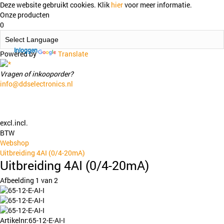
Deze website gebruikt cookies.
Klik
hier
voor meer informatie.
Onze producten
0
Inloggen
Powered by
Translate
Vragen of inkooporder?
info@ddselectronics.nl
excl.
incl.
Kennisbank
BTW
Webshop
Uitbreiding 4AI (0/4-20mA)
Uitbreiding 4AI (0/4-20mA)
Afbeelding
1
van 2
Artikelnr:
65-12-E-AI-I