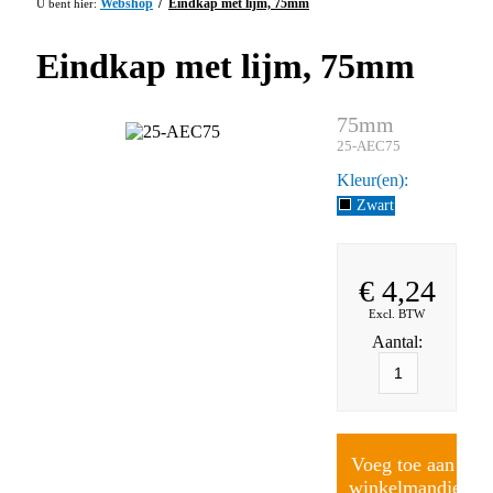
Webshop
Eindkap met lijm, 75mm
Eindkap met lijm, 75mm
75mm
25-AEC75
Kleur(en)
Zwart
€
4,24
Excl. BTW
Aantal:
Voeg toe aan
winkelmandje