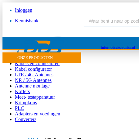
Inloggen
Kennisbank
Vragen of inkooporder?
info@ddselectronics.nl
Antenne
ONZE PRODUCTEN
Kabels en connectoren
Kabel configurator
LTE / 4G Antennes
NR / 5G Antennes
Antenne montage
Koffers
Meet- testapparatuur
Krimpkous
PLC
Adapters en voedingen
Converters