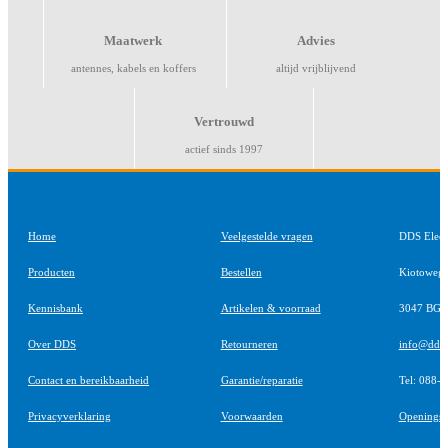
Maatwerk
Advies
antennes, kabels en koffers
altijd vrijblijvend
Vertrouwd
actief sinds 1997
Home
Veelgestelde vragen
DDS Elect
Producten
Bestellen
Kiotoweg
Kennisbank
Artikelen & voorraad
3047 BG R
Over DDS
Retourneren
info@ddsel
Contact en bereikbaarheid
Garantie/reparatie
Tel: 088-
Privacyverklaring
Voorwaarden
Openingst