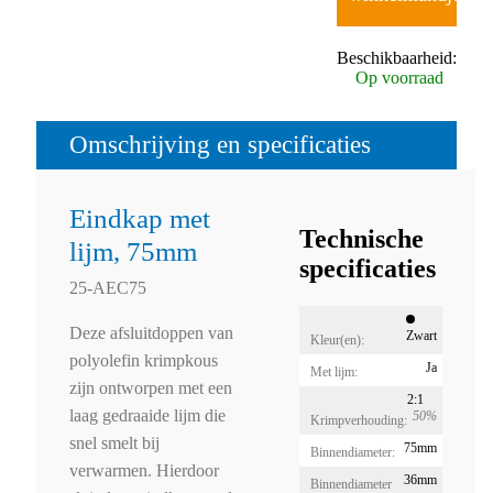
Beschikbaarheid:
Op voorraad
Omschrijving en specificaties
Eindkap met
Technische
lijm, 75mm
specificaties
25-AEC75
Deze afsluitdoppen van
Zwart
Kleur(en):
polyolefin krimpkous
Ja
Met lijm:
zijn ontworpen met een
2:1
laag gedraaide lijm die
50%
Krimpverhouding:
snel smelt bij
75mm
Binnendiameter:
verwarmen. Hierdoor
36mm
Binnendiameter