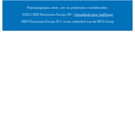
Prijswijzigingen, tekst-, zet- en prijsfouten voorbehouden.
©2023 DDS Electronics Europe BV |
Ontwikkeld door SatDesign
DDS Electronics Europe B.V. is een onderdeel van de MCS Group