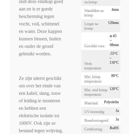
sluit deze eindkap goed
na krimp:
aan en is er goede
4mm
Wanddikte na
krimp:
bescherming tegen
120mm
vocht, vuil, schimmel
Lengte na
krimp:
en water. Deze kappen
⌀ 45
kunnen binnen, buiten
~
68mm
en onder de grond
Geschikt voor:
gebruikt worden.
-55°C
~
110°C
Werk
temperatuur:
80°C
Min. krimp
Ze zijn uiterst geschikt
temperatuur:
om over het einde van
120°C
Min. eind krimp
een kabel, slang, touw
temperatuur:
of leiding te monteren
Polyolefin
Materiaal:
en hebben een
Ja
UV-bestendig:
elektrische isolatie tot
Ja
Brandvertragend:
1000V. Ook zijn ze
RoHS
Certificering:
bestand tegen wrijving,