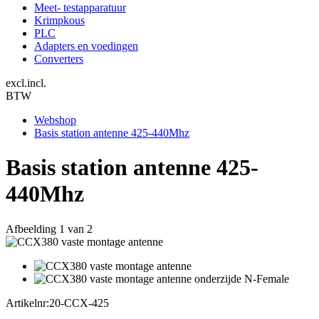
Meet- testapparatuur
Krimpkous
PLC
Adapters en voedingen
Converters
excl.
incl.
BTW
Webshop
Basis station antenne 425-440Mhz
Basis station antenne 425-
440Mhz
Afbeelding
1
van 2
Artikelnr:
20-CCX-425