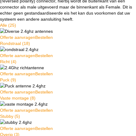
(reversed polarity) connector, hierbij wordt de buitenkant van een
connector als male uitgevoerd maar de binnenkant als Female. Dit is
echter geen gestandaardiseerde eis het kan dus voorkomen dat uw
systeem een andere aansluiting heeft.
Alle
(25)
Offerte aanvragen
Bestellen
Rondstraal
(18)
Offerte aanvragen
Bestellen
Richt
(4)
Offerte aanvragen
Bestellen
Puck
(9)
Offerte aanvragen
Bestellen
Vaste montage
(8)
Offerte aanvragen
Bestellen
Stubby
(5)
Offerte aanvragen
Bestellen
Overig
(3)