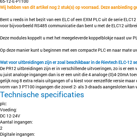
65-12-E-PT100
Wij hebben van dit artikel nog 2 stuk(s) op voorraad. Deze aanbieding g
Bent u reeds in het bezit van een ELC of een EXM PLC uit de serie ELC12 
voor bijvoorbeeld RS485 communicatie dan bent u met de ELC12 uitbrei
Deze modules koppelt u met het meegeleverde koppelblokje naast uw PLC
Op deze manier kunt u beginnen met een compacte PLC en naar mate uw s
Wat voor uitbreidingen zijn er zoal beschikbaar in de Rievtech ELC-12 se
De PR12 uitbreidingen zijn er in verschillende uitvoeringen, zo is er ee
u juist analoge ingangen dan is er een unit die 4 analoge (0)4-20mA toev
gelijk nog 8 extra relais uitgangen of u kiest voor eenzelfde versie ma
vorm van 3 PT100 ingangen die zowel 2- als 3-draads aangesloten kan
Technische specificaties
plc:
Voeding:
DC 12-24V
Aantal ingangen:
2
Digitale ingangen: