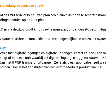
eldt zolang de voorraad strekt.
of de EXM serie of bent u van plan een nieuwe unit aan te schaffen maar 
dingsmodules op de juist plek.
 en via de xLogicsoft krijgt u extra ingangen/uitgangen etc beschikbaa
ysteem uitbreidt kunt u kleine uitbreidingen bijkopen om zo het syste
rie?
n versie met digitale ingangen en digitale uitgangen, echter er is ook ee
oegt of juist een unit waarbij u 8 digitale ingangen krijgt en waarvan 2 
ar dan met 8 PNP transistor uitgangen. Zelfs als u een applicatie heeft
 worden. Ook
is het aansluiten van een extern Modbus product via RS4