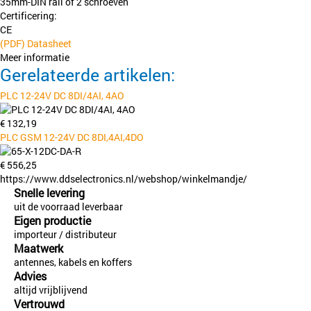
35mm-DIN rail of 2 schroeven
Certificering:
CE
(PDF) Datasheet
Meer informatie
Gerelateerde artikelen:
PLC 12-24V DC 8DI/4AI, 4AO
€
132,19
PLC GSM 12-24V DC 8DI,4AI,4DO
€
556,25
https://www.ddselectronics.nl/webshop/winkelmandje/
Snelle levering
uit de voorraad leverbaar
Eigen productie
importeur / distributeur
Maatwerk
antennes, kabels en koffers
Advies
altijd vrijblijvend
Vertrouwd