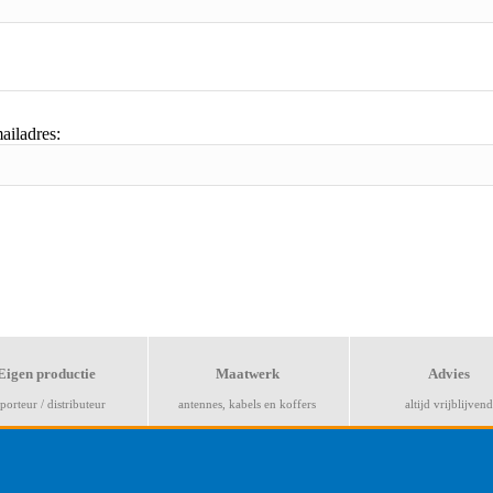
mailadres
Eigen productie
Maatwerk
Advies
porteur / distributeur
antennes, kabels en koffers
altijd vrijblijvend